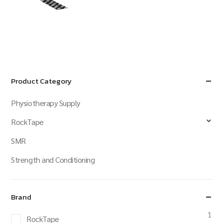
฿
3,960.00
QUICK VIEW
ADD TO CART
Product Category
Physiotherapy Supply
RockTape
SMR
Strength and Conditioning
Brand
1
RockTape