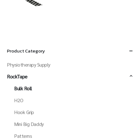
฿
3,960.00
QUICK VIEW
ADD TO CART
Product Category
Physiotherapy Supply
RockTape
Bulk Roll
H2O
Hook Grip
Mini Big Daddy
Patterns