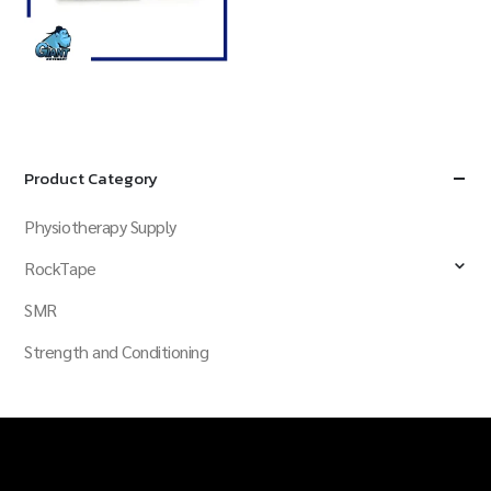
฿
390.00
QUICK VIEW
ADD TO CART
Product Category
Physiotherapy Supply
RockTape
SMR
Strength and Conditioning