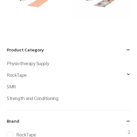
฿
760.00
฿
760.00
QUICK VIEW
QUICK VIEW
ADD TO CART
ADD TO CART
Product Category
Physiotherapy Supply
RockTape
SMR
Strength and Conditioning
Brand
2
RockTape