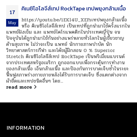
คิเนซิโอโลจีส์เทป RockTape เทปพยุงกล้ามเนื้อ
17
https://youtu.be/1EKl4U_XEFsเทปพยุงกล้ามเนื้อ
May
หรือ คิเนซิโอโลจีส์เทป เป็นเทปที่ถูกนำมาใช้ครั้งแรกใน
แพทย์ฝังเข็ม และ แพทย์ไคโรแพคติกในประเทศญี่ปุ่น จน
ปัจจุบันได้ถูกนำมาใช้กันอย่างแพร่หลายทั่วโลกในผู้เชี่ยวชาญ
ด้านสุขภาพ ไม่ว่าจะเป็น แพทย์ นักกายภาพบำบัด นัก
วิทยาศาสตร์การกีฬา และโค้ชผู้ฝึกสอน 0 % Superior
Stretch คิเนซิโอโลจีส์เทป RockTape เป็นพรีเมี่ยมแบรนด์
จากประเทศสหรัฐอเมริกา ถูกออกแบบเพื่อกระตุ้นการทำงาน
ของกล้ามเนื้อ เอ็นกล้ามเนื้อ และป้องกันการบาดเจ็บซ้ำในระยะ
ฟื้นฟูสภาพร่างกายภายหลังได้รับการบาดเจ็บ ซึ่งแตกต่างจาก
ผ้ายืดและเทปชนิดอื่นๆ โดย...
read more
INFORMATION